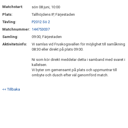
Matchstart:
sön 08 juni, 10:00
Plats:
Tallhöjdens IP, Färjestaden
Tävling:
P2012 Sö 2
Matchnummer:
144753037
Samling:
09:00, Färjestaden
Aktivitetsinfo:
Vi samlas vid Fruskogsvallen för möjlighet till samåkning
08:30 eller direkt på plats 09:00.
Ni som kör direkt meddelar detta i samband med svaret i
kallelsen.
Vi byter om gemensamt på plats och uppmuntrar till
ombyte och dusch efter väl genomförd match.
<< Tillbaka