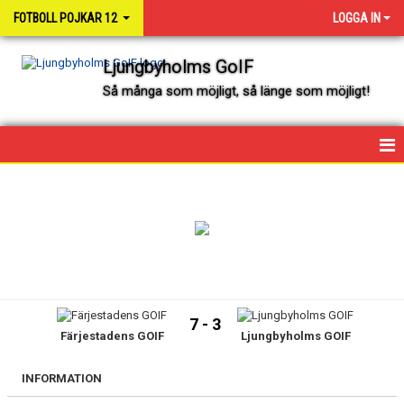
FOTBOLL POJKAR 12
LOGGA IN
Ljungbyholms GoIF
Så många som möjligt, så länge som möjligt!
HEM
NYHETER
KALENDER
SPELARE OCH LEDARE
7 - 3
Färjestadens GOIF
Ljungbyholms GOIF
MATCHER
INFORMATION