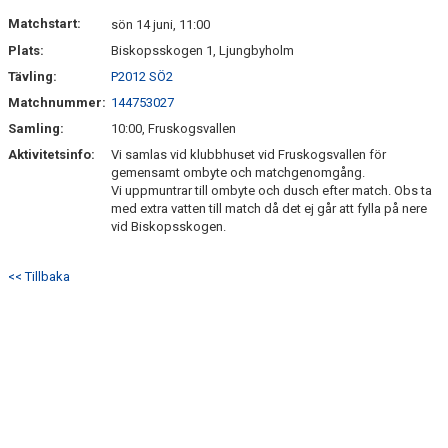
Matchstart:
sön 14 juni, 11:00
Plats:
Biskopsskogen 1, Ljungbyholm
Tävling:
P2012 SÖ2
Matchnummer:
144753027
Samling:
10:00, Fruskogsvallen
Aktivitetsinfo:
Vi samlas vid klubbhuset vid Fruskogsvallen för
gemensamt ombyte och matchgenomgång.
Vi uppmuntrar till ombyte och dusch efter match. Obs ta
med extra vatten till match då det ej går att fylla på nere
vid Biskopsskogen.
<< Tillbaka