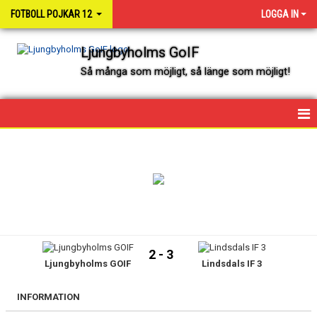
FOTBOLL POJKAR 12
LOGGA IN
Ljungbyholms GoIF
Så många som möjligt, så länge som möjligt!
HEM
NYHETER
KALENDER
SPELARE OCH LEDARE
2 - 3
Ljungbyholms GOIF
Lindsdals IF 3
MATCHER
INFORMATION