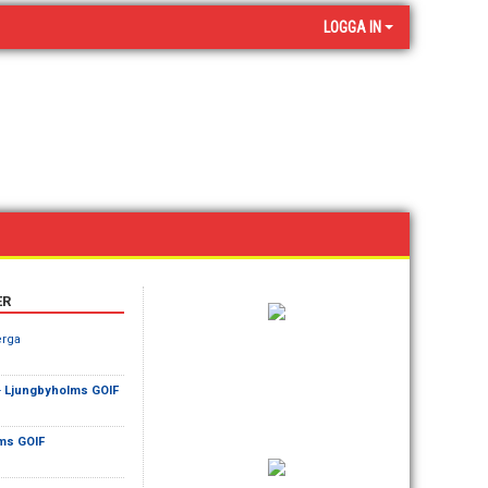
LOGGA IN
ER
erga
-
Ljungbyholms GOIF
ms GOIF