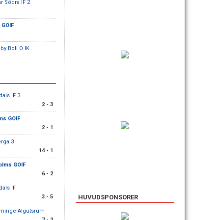
r Södra IF 2
 GOIF
y Boll O IK
dals IF 3
2 - 3
ms GOIF
2 - 1
erga 3
14 - 1
olms GOIF
6 - 2
dals IF
3 - 5
HUVUDSPONSORER
minge-Algutsrum
7 - 2