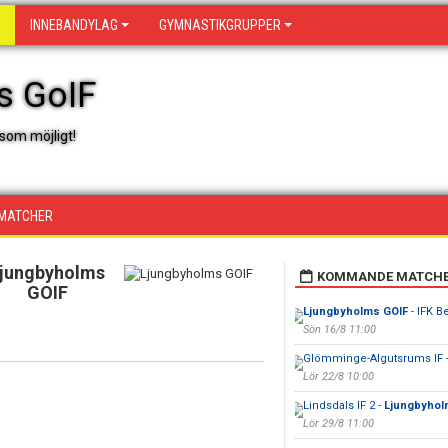
INNEBANDYLAG
GYMNASTIKGRUPPER
s GoIF
som möjligt!
MATCHER
jungbyholms
KOMMANDE MATCH
GOIF
Ljungbyholms GOIF
- IFK B
Sön 16/8 11:00
Glömminge-Algutsrums IF 
Lör 22/8 10:00
Lindsdals IF 2 -
Ljungbyhol
Lör 29/8 11:00