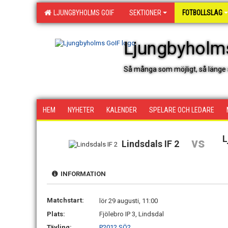
LJUNGBYHOLMS GOIF
SEKTIONER
FOTBOLLSLAG
Ljungbyholm
Så många som möjligt, så länge 
HEM
NYHETER
KALENDER
SPELARE OCH LEDARE
L
vs
Lindsdals IF 2
INFORMATION
Matchstart:
lör 29 augusti, 11:00
Plats:
Fjölebro IP 3, Lindsdal
Tävling:
P2012 SÖ2