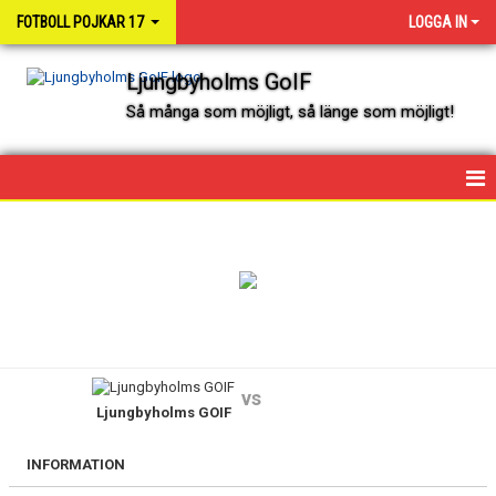
FOTBOLL POJKAR 17
LOGGA IN
Ljungbyholms GoIF
Så många som möjligt, så länge som möjligt!
HEM
NYHETER
KALENDER
SPELARE OCH LEDARE
vs
Ljungbyholms GOIF
MATCHER
INFORMATION