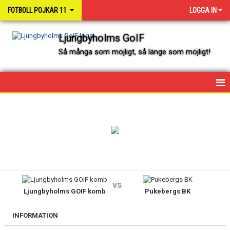
FOTBOLL POJKAR 11
LOGGA IN
Ljungbyholms GoIF
Så många som möjligt, så länge som möjligt!
HEM
NYHETER
KALENDER
SPELARE OCH LEDARE
vs
Ljungbyholms GOIF komb
Pukebergs BK
MATCHER
INFORMATION