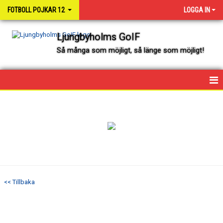
FOTBOLL POJKAR 12
LOGGA IN
Ljungbyholms GoIF
Så många som möjligt, så länge som möjligt!
HEM
NYHETER
KALENDER
SPELARE OCH LEDARE
<< Tillbaka
MATCHER