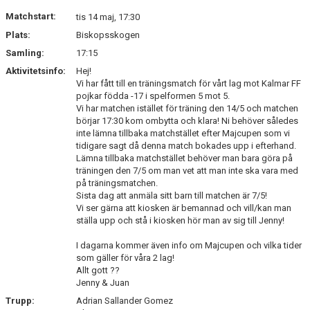
Matchstart:
tis 14 maj, 17:30
Plats:
Biskopsskogen
Samling:
17:15
Aktivitetsinfo:
Hej!
Vi har fått till en träningsmatch för vårt lag mot Kalmar FF
pojkar födda -17 i spelformen 5 mot 5.
Vi har matchen istället för träning den 14/5 och matchen
börjar 17:30 kom ombytta och klara! Ni behöver således
inte lämna tillbaka matchstället efter Majcupen som vi
tidigare sagt då denna match bokades upp i efterhand.
Lämna tillbaka matchstället behöver man bara göra på
träningen den 7/5 om man vet att man inte ska vara med
på träningsmatchen.
Sista dag att anmäla sitt barn till matchen är 7/5!
Vi ser gärna att kiosken är bemannad och vill/kan man
ställa upp och stå i kiosken hör man av sig till Jenny!
I dagarna kommer även info om Majcupen och vilka tider
som gäller för våra 2 lag!
Allt gott ??
Jenny & Juan
Trupp:
Adrian Sallander Gomez