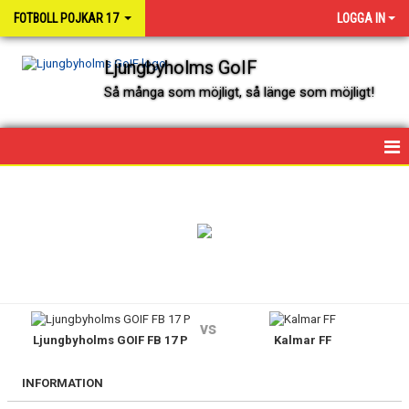
FOTBOLL POJKAR 17
LOGGA IN
Ljungbyholms GoIF
Så många som möjligt, så länge som möjligt!
HEM
NYHETER
KALENDER
SPELARE OCH LEDARE
vs
Ljungbyholms GOIF FB 17 P
Kalmar FF
MATCHER
INFORMATION