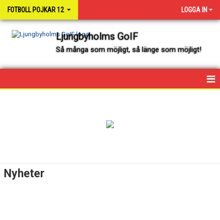
FOTBOLL POJKAR 12
LOGGA IN
Ljungbyholms GoIF
Så många som möjligt, så länge som möjligt!
HEM
NYHETER
KALENDER
SPELARE OCH LEDARE
Nyheter
MATCHER