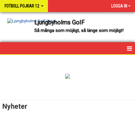
FOTBOLL POJKAR 12
LOGGA IN
Ljungbyholms GoIF
Så många som möjligt, så länge som möjligt!
HEM
NYHETER
KALENDER
SPELARE OCH LEDARE
Nyheter
MATCHER