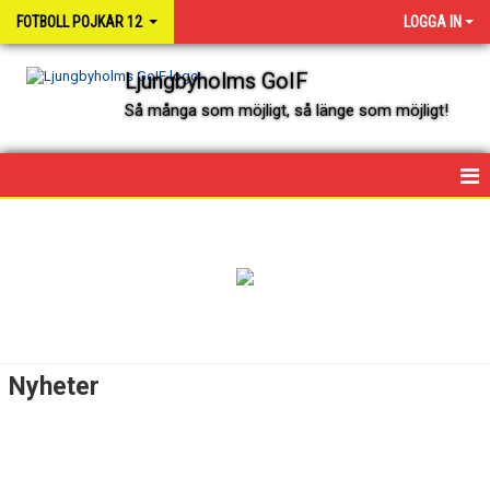
FOTBOLL POJKAR 12
LOGGA IN
Ljungbyholms GoIF
Så många som möjligt, så länge som möjligt!
HEM
NYHETER
KALENDER
SPELARE OCH LEDARE
Nyheter
MATCHER