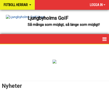
FOTBOLL HERRAR
LOGGA IN
Ljungbyholms GoIF
Så många som möjligt, så länge som möjligt!
HEM
NYHETER
KALENDER
SPELARE OCH LEDARE
Nyheter
MATCHER