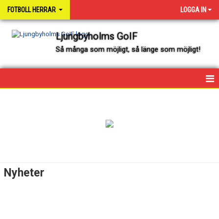
FOTBOLL HERRAR
LOGGA IN
Ljungbyholms GoIF
Så många som möjligt, så länge som möjligt!
HEM
NYHETER
KALENDER
SPELARE OCH LEDARE
Nyheter
MATCHER