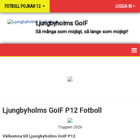
FOTBOLL POJKAR 12
LOGGA IN
Ljungbyholms GoIF
Så många som möjligt, så länge som möjligt!
HEM
NYHETER
KALENDER
SPELARE OCH LEDARE
Ljungbyholms GoIF P12 Fotboll
MATCHER
Truppen 2026
Välkomna till Ljungbyholms GoIF P12.