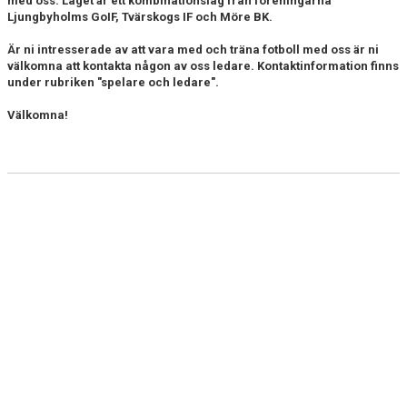
med oss. Laget är ett kombinationslag från föreningarna
Ljungbyholms GoIF, Tvärskogs IF och Möre BK.
Är ni intresserade av att vara med och träna fotboll med oss är ni
välkomna att kontakta någon av oss ledare. Kontaktinformation finns
under rubriken "spelare och ledare".
Välkomna!