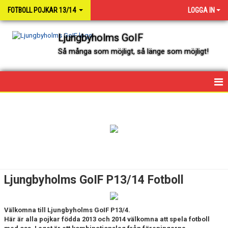
FOTBOLL POJKAR 13/14
LOGGA IN
Ljungbyholms GoIF
Så många som möjligt, så länge som möjligt!
HEM
NYHETER
KALENDER
SPELARE OCH LEDARE
Ljungbyholms GoIF P13/14 Fotboll
MATCHER
Välkomna till Ljungbyholms GoIF P13/4.
Här är alla pojkar födda 2013 och 2014 välkomna att spela fotboll