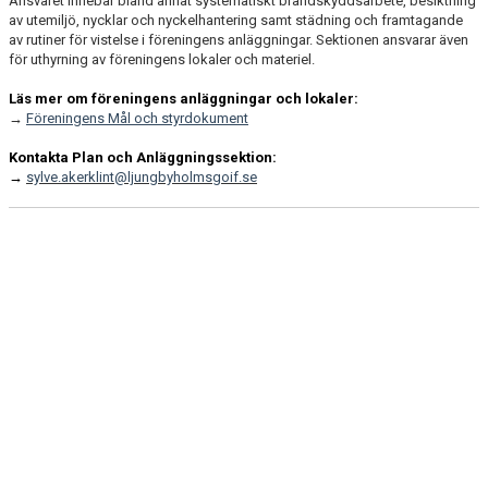
Ansvaret innebär bland annat systematiskt brandskyddsarbete, besiktning
av utemiljö, nycklar och nyckelhantering samt städning och framtagande
av rutiner för vistelse i föreningens anläggningar. Sektionen ansvarar även
för uthyrning av föreningens lokaler och materiel.
Läs mer om föreningens anläggningar och lokaler:
→
Föreningens Mål och styrdokument
Kontakta Plan och Anläggningssektion:
→
sylve.akerklint@ljungbyholmsgoif.se