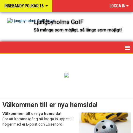
INNEBANDY POJKAR 16
LOGGA IN
Ljungbyholms GoIF
Så många som möjligt, så länge som möjligt!
HEM
NYHETER
KALENDER
MATCHER
Välkommen till er nya hemsida!
TRUPPEN
Välkommen till er nya hemsida!
För att komma igång så logga in uppe till
BILDGALLERI
höger med er E-post och Lösenord.