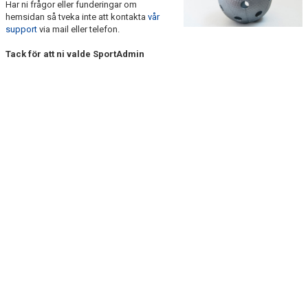
Har ni frågor eller funderingar om
DOKUMENT
hemsidan så tveka inte att kontakta
vår
support
via mail eller telefon.
KONTAKT
Tack för att ni valde SportAdmin