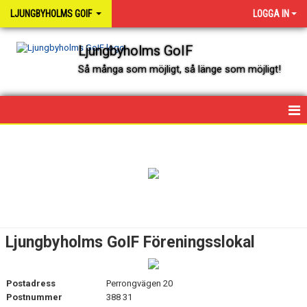
LJUNGBYHOLMS GOIF
LOGGA IN
Ljungbyholms GoIF
Så många som möjligt, så länge som möjligt!
HEM
OM FÖRENINGEN
ANLÄGGNINGAR
FÖRENINGSKALENDER
Ljungbyholms GoIF Föreningsslokal
HYRA AV FÖRENINGEN
Postadress
Perrongvägen 20
FÖRENINGSKLÄDER
Postnummer
388 31