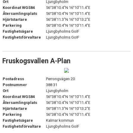
Ort
Ljungbyholm
FÖRENINGSSPONSORER
Koordinat WGS84
56°38'10.4"N 16°10'11.4"E
Återsamlingsplats
56°38'10.4"N 16°10'11.4"E
FÖRENINGENS STYRELSE
Hjärtstartare
56°38'11.3"N 16°10'13.2"E
Parkering
56°38'10.4"N 16°10'11.4"E
Fastighetsägare
Ljungbyholms GoIF
Fastighetsförvaltare
Ljungbyholms GoIF
Fruskogsvallen A-Plan
Postadress
Perrongvägen 20
Postnummer
388 31
Ort
Ljungbyholm
Koordinat WGS84
56°38'10.4"N 16°10'11.4"E
Återsamlingsplats
56°38'10.4"N 16°10'11.4"E
Hjärtstartare
56°38'11.3"N 16°10'13.2"E
Parkering
56°38'10.4"N 16°10'11.4"E
Fastighetsägare
Kalmar kommun
Fastighetsförvaltare
Ljungbyholms GoIF