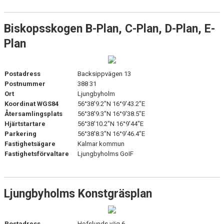
Biskopsskogen B-Plan, C-Plan, D-Plan, E-
Plan
Postadress
Backsippvägen 13
Postnummer
388 31
Ort
Ljungbyholm
Koordinat WGS84
56°38'9.2"N 16°9'43.2"E
Återsamlingsplats
56°38'9.3"N 16°9'38.5"E
Hjärtstartare
56°38'10.2"N 16°9'44"E
Parkering
56°38'8.3"N 16°9'46.4"E
Fastighetsägare
Kalmar kommun
Fastighetsförvaltare
Ljungbyholms GoIF
Ljungbyholms Konstgräsplan
Postadress
Hofslunds väg 6