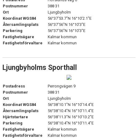
Postnummer
388 31
Ort
Ljungbyholm
Koordinat WGS84
56°37'53.7"N 16°10'2.1"E
Återsamlingsplats
56°37'56"N 16°10'3"E
Parkering
56°37'56"N 16°10'3"E
Fastighetsägare
Kalmar kommun
Fastighetsförvaltare
Kalmar kommun
Ljungbyholms Sporthall
Postadress
Perrongvägen 9
Postnummer
388 31
Ort
Ljungbyholm
Koordinat WGS84
56°38'10.1"N 16°10'14.4"E
Återsamlingsplats
56°38'10.4"N 16°10'11.4"E
Hjärtstartare
56°38'11.3"N 16°10'13.2"E
Parkering
56°38'10.4"N 16°10'11.4"E
Fastighetsägare
Kalmar kommun
Fastighetsförvaltare
Kalmar kommun